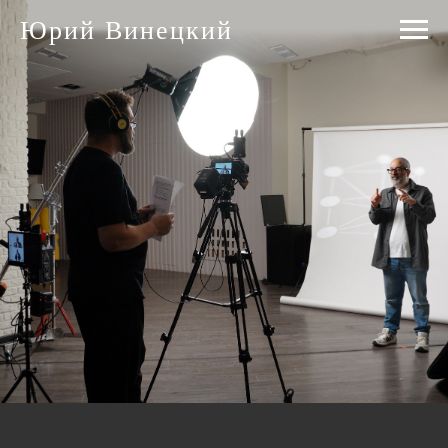
Юрий Винецкий