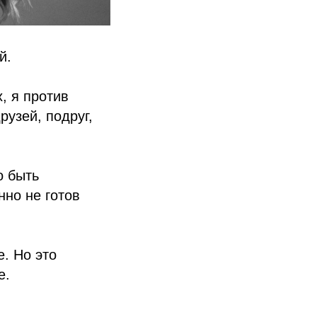
й.
, я против
узей, подруг,
о быть
нно не готов
е. Но это
е.