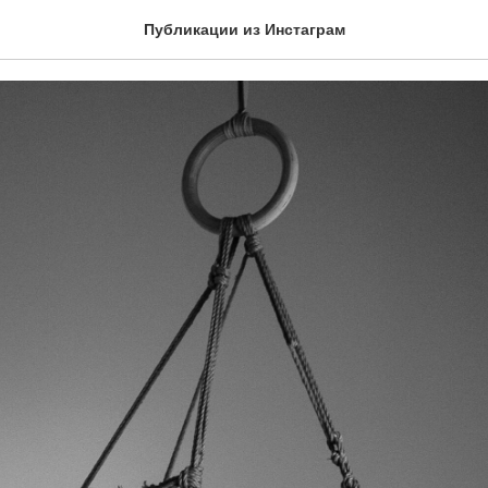
 время сессии шибари
Публикации из Инстаграм