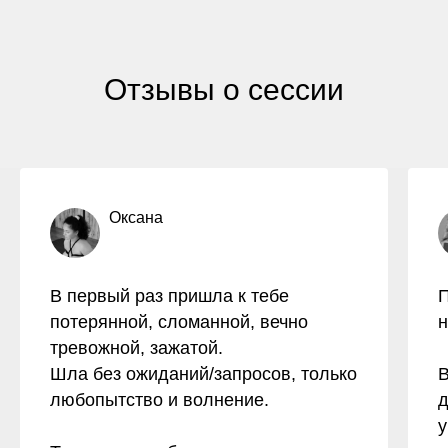
Отзывы о сессии
Оксана
В первый раз пришла к тебе
П
потерянной, сломанной, вечно
н
тревожной, зажатой.
Шла без ожиданий/запросов, только
В
любопытство и волнение.
д
у