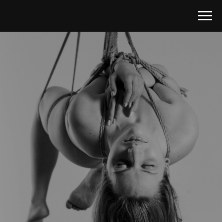
Юрий Винецкий